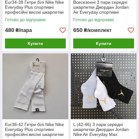
Eur34-38 Гетри білі Nike Nike
Всесезонні 3 пари середні
Everyday Plus спортивні
шкарпетки Джордан Jordan
професійні високі шкарпетки
Air Everyday спортивні
всесезонні
Готово до відправки
Готово до відправки
480
650
₴/пара
₴/комплект
Купити
Купити
Eur38-42 Гетри білі Nike Nike
L (42-46) 3 пари середні
Everyday Plus спортивні
шкарпетки Джордан Jordan
професійні високі шкарпетки
Nike Air Everyday Max