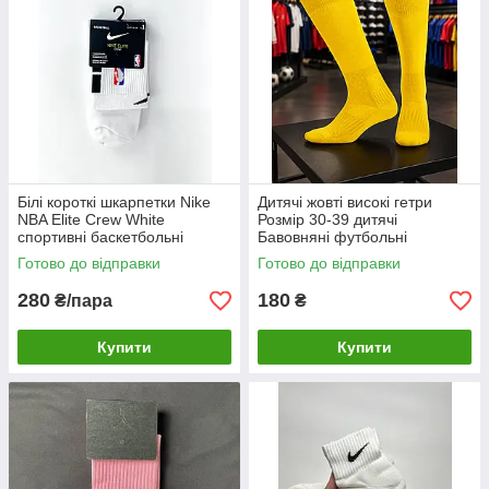
Білі короткі шкарпетки Nike
Дитячі жовті високі гетри
NBA Elite Crew White
Розмір 30-39 дитячі
спортивні баскетбольні
Бавовняні футбольні
спортивні професійні
Готово до відправки
Готово до відправки
шкарпетки
280
180
₴/пара
₴
Купити
Купити