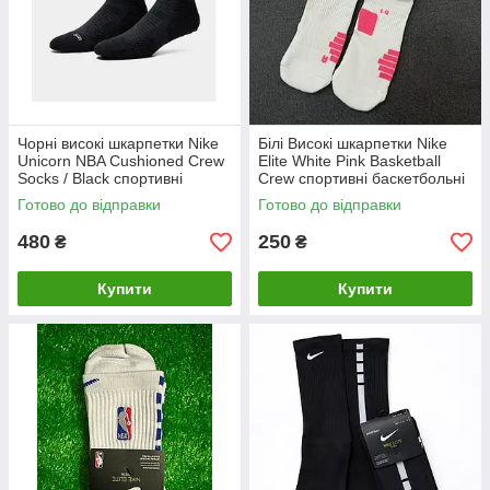
Чорні високі шкарпетки Nike
Білі Високі шкарпетки Nike
Unicorn NBA Cushioned Crew
Elite White Pink Basketball
Socks / Black спортивні
Crew спортивні баскетбольні
баскетбольні
Готово до відправки
Готово до відправки
480
250
₴
₴
Купити
Купити