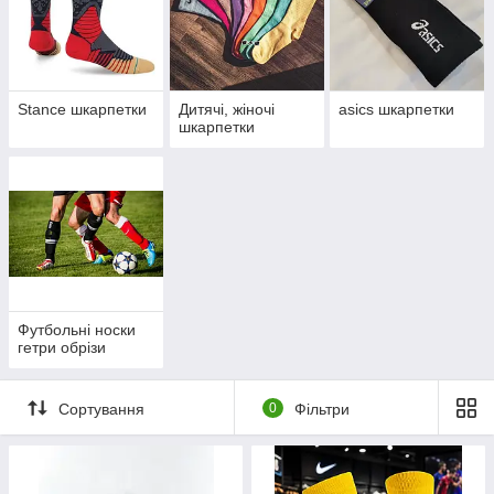
Stance шкарпетки
Дитячі, жіночі
asics шкарпетки
шкарпетки
Футбольні носки
гетри обрізи
Сортування
0
Фільтри