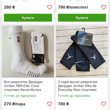
280
780
₴
₴/комплект
Купити
Купити
Білі шкарпетки Джордан
3 пари високі шкарпетки
Jordan NBA Elite Crew
Джордан Jordan Nike Air
спортивні баскетбольні
Everyday Max спортивні
M(38-42)
Готово до відправки
Готово до відправки
270
780
₴/пара
₴