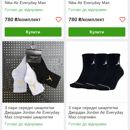
Nike Air Everyday Max
Nike Air Everyday Max
спортивні шкарпетки L (42-
спортивні шкарпетки M (38-
Готово до відправки
Готово до відправки
46)
42)
780
780
₴/комплект
₴/комплект
Купити
Купити
3 пари середні шкарпетки
3 пари середні шкарпетки
Джордан Jordan Air Everyday
Джордан Jordan Air Everyday
Max спортивні шкарпетки
Max спортивні
Готово до відправки
Готово до відправки