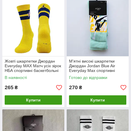
Жовті шкарпетки Джордан
М'ятні високі шкарпетки
Everyday MAX Матч усіх зірок
Джордан Jordan Blue Air
НБА спортивні баскетбольні
Everyday Max спортивні
шкарпетки
В наявності
Готово до відправки
265
270
₴
₴
Купити
Купити