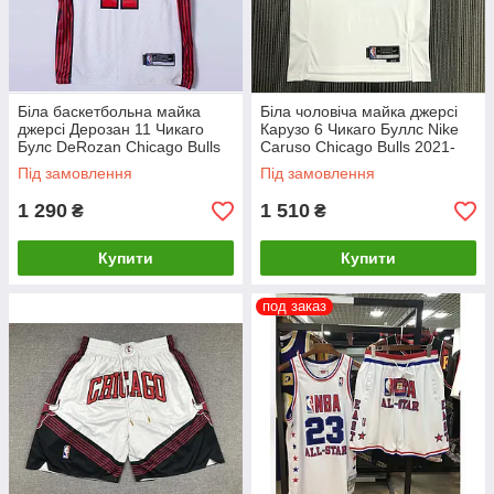
Біла баскетбольна майка
Біла чоловіча майка джерсі
джерсі Дерозан 11 Чикаго
Карузо 6 Чикаго Буллс Nike
Булс DeRozan Chicago Bulls
Caruso Chicago Bulls 2021-
2023
2021 Icon Edition
Під замовлення
Під замовлення
1 290
1 510
₴
₴
Купити
Купити
под заказ