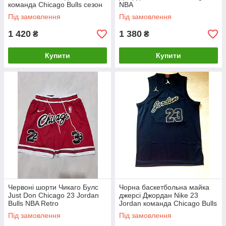
команда Chicago Bulls сезон
NBA
1996-1996 NIKE Dri-Fit
Під замовлення
Під замовлення
1 420
1 380
₴
₴
Купити
Купити
Червоні шорти Чикаго Булс
Чорна баскетбольна майка
Just Don Chicago 23 Jordan
джерсі Джордан Nike 23
Bulls NBA Retro
Jordan команда Chicago Bulls
2023-2024
Під замовлення
Під замовлення