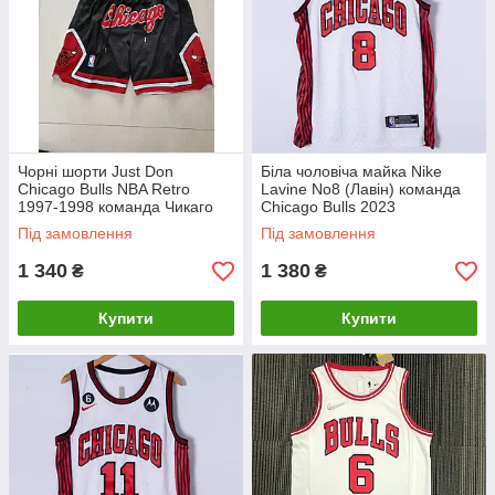
Чорні шорти Just Don
Біла чоловіча майка Nike
Chicago Bulls NBA Retro
Lavine No8 (Лавін) команда
1997-1998 команда Чикаго
Chicago Bulls 2023
Булс
Під замовлення
Під замовлення
1 340
1 380
₴
₴
Купити
Купити