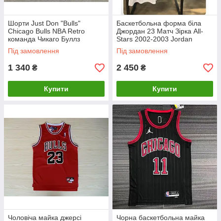
Шорти Just Don "Bulls"
Баскетбольна форма біла
Chicago Bulls NBA Retro
Джордан 23 Матч Зірка All-
команда Чикаго Буллз
Stars 2002-2003 Jordan
Eastern Conference Home
Під замовлення
Під замовлення
Suit NBA
1 340
2 450
₴
₴
Купити
Купити
Чоловіча майка джерсі
Чорна баскетбольна майка