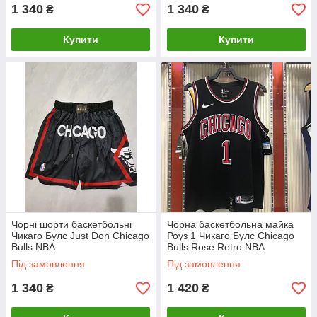
1 340
1 340
₴
₴
Купити
Купити
Чорні шорти баскетбольні
Чорна баскетбольна майка
Чикаго Булс Just Don Chicago
Роуз 1 Чикаго Булс Chicago
Bulls NBA
Bulls Rose Retro NBA
Swingman Jersey
Під замовлення
Під замовлення
1 340
1 420
₴
₴