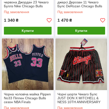
червона Джордан 23 Чикаго
джерсі Дерозан 11 Чикаго
Буллз Nike Chicago Bulls
Булс DeRozan Chicago Bulls
Jordan
Під замовлення
Під замовлення
1 340
1 470
₴
₴
Купити
Купити
Чорна чоловіча майка Pippen
Чорні шорти Чикаго Булс
No33 Піппен Chicago Bulls
JUST DON X MITCHELL &
сезон NBA Finals
NESS 10TH ANNIVERSARY
CHICAGO BULLS 1996
Під замовлення
Під замовлення