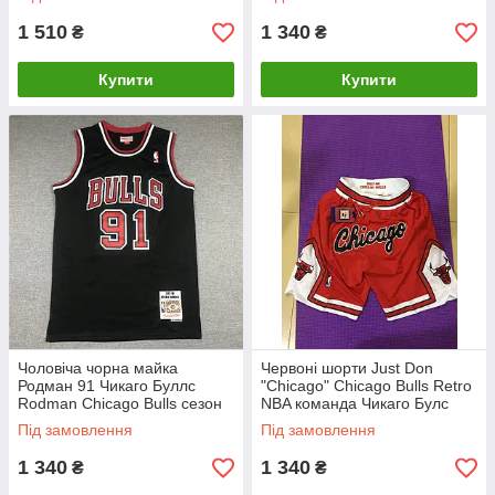
SHORTS
1 510
1 340
₴
₴
Купити
Купити
Чоловіча чорна майка
Червоні шорти Just Don
Родман 91 Чикаго Буллс
"Chicago" Chicago Bulls Retro
Rodman Chicago Bulls сезон
NBA команда Чикаго Булс
1997-1998
Під замовлення
Під замовлення
1 340
1 340
₴
₴