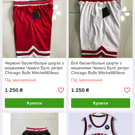
Червоні баскетбольні шорти з
Білі баскетбольні шорти з
кишенями Чикаго Булс ретро
кишенями Чикаго Булс ретро
Chicago Bulls Mitchell&Ness
Chicago Bulls Mitchell&Ness
Під замовлення
Під замовлення
1 250
1 250
₴
₴
Купити
Купити