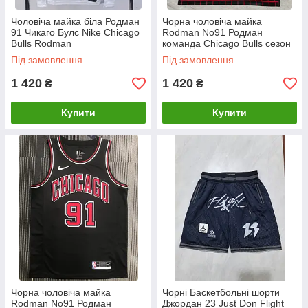
Чоловіча майка біла Родман
Чорна чоловіча майка
91 Чикаго Булс Nike Chicago
Rodman No91 Родман
Bulls Rodman
команда Chicago Bulls сезон
1996-1996 JORDAN Dri-Fit
Під замовлення
Під замовлення
1 420
1 420
₴
₴
Купити
Купити
Чорна чоловіча майка
Чорні Баскетбольні шорти
Rodman No91 Родман
Джордан 23 Just Don Flight