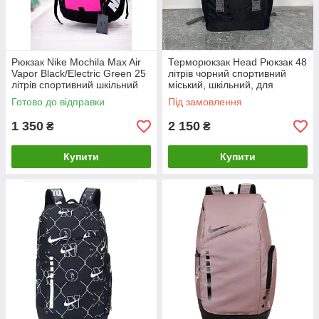
Рюкзак Nike Mochila Max Air
Терморюкзак Head Рюкзак 48
Vapor Black/Electric Green 25
літрів чорний спортивний
літрів спортивний шкільний
міський, шкільний, для
для подорожей
ноутбука та подорожей
Готово до відправки
Під замовлення
1 350
2 150
₴
₴
Купити
Купити