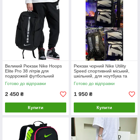
Великий Рюкзак Nike Hoops
Рюкзак чорний Nike Utility
Elite Pro 38 літрів для
Speed спортивний міський,
подорожей футбольний
шкільний, для ноутбука та
баскетбольний
подорожей
Готово до відправки
Готово до відправки
2 450
1 950
₴
₴
Купити
Купити