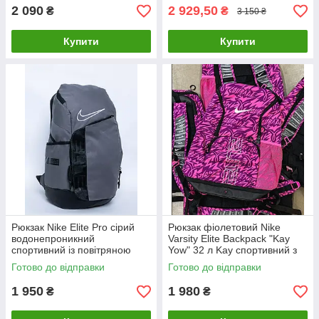
2 090
2 929,50
₴
₴
3 150 ₴
Купити
Купити
Рюкзак Nike Elite Pro сірий
Рюкзак фіолетовий Nike
водонепроникний
Varsity Elite Backpack "Kay
спортивний із повітряною
Yow" 32 л Kay спортивний з
подушкою
відділенням для ноутбука та
Готово до відправки
Готово до відправки
функцією вентиляції
1 950
1 980
₴
₴