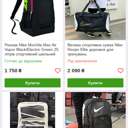
Рюкзак Nike Mochila Max Air
Велика спортивна сумка Nike
Vapor Black/Electric Green 25
Hoops Elite дорожня для
літрів спортивний шкільний
тренувань
для подорожей
Готово до відправки
Під замовлення
1 750
2 090
₴
₴
Купити
Купити