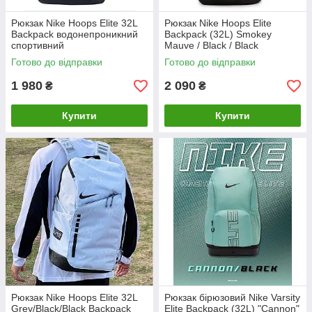
Рюкзак Nike Hoops Elite 32L
Рюкзак Nike Hoops Elite
Backpack водонепроникний
Backpack (32L) Smokey
спортивний
Mauve / Black / Black
спортивний баскетбольний
Готово до відправки
Готово до відправки
водонепроникний
1 980
2 090
₴
₴
Купити
Купити
Рюкзак Nike Hoops Elite 32L
Рюкзак бірюзовий Nike Varsity
Grey/Black/Black Backpack
Elite Backpack (32L) "Cannon"