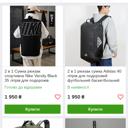
2 в 1 Сумка рюкзак
2 в 1 рюкзак сумка Adidas 40
спортивна Nike Varsity Black
літрів для подорожей
35 літрів для подорожів
футбольний баскетбольний
дорожня тренувань
Готово до відправки
В наявності
1 950
1 950
₴
₴
Купити
Купити