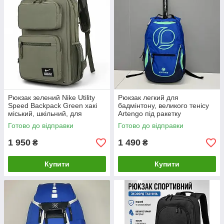
Рюкзак зелений Nike Utility
Рюкзак легкий для
Speed Backpack Green хакі
бадмінтону, великого тенісу
міський, шкільний, для
Artengo під ракетку
ноутбука та подорожей
Готово до відправки
Готово до відправки
1 950
1 490
₴
₴
Купити
Купити