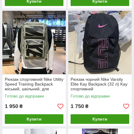
Купити
Купити
Рюкзак спортивний Nike Utility
Рюкзак чорний Nike Varsity
Speed Training Backpack
Elite Kay Backpack (32 л) Kay
міський, шкільний, для
cпортивний
ноутбука та подорожей
Готово до відправки
Готово до відправки
1 950
1 750
₴
₴
Купити
Купити