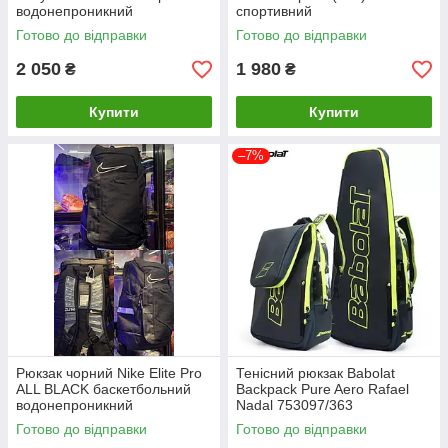
водонепроникний
спортивний
спортивний
Готово до відправки
Готово до відправки
2 050
1 980
₴
₴
Купити
Купити
–7%
Рюкзак чорний Nike Elite Pro
Тенісний рюкзак Babolat
ALL BLACK баскетбольний
Backpack Pure Aero Rafael
водонепроникний
Nadal 753097/363
спортивний
Готово до відправки
Готово до відправки