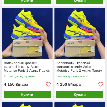
Купити
Купити
Волейбольні кросівки
Волейбольні кросівки
салатові із синім Asics
салатові із синім Asics
Metarise Paris 2 Асикс Париж
Metarise Paris 2 Асикс Париж
Yellow/Blue Eur36-47 чоловічі
Yellow/Blue Eur36-47 чоловічі
Готово до відправки
Готово до відправки
жіночі 39.5
жіночі 40.5
4 150
4 150
₴/пара
₴/пара
Купити
Купити