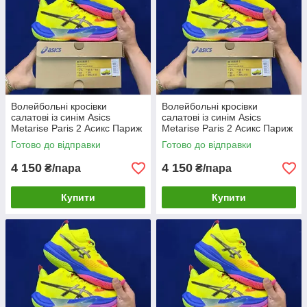
Волейбольні кросівки
Волейбольні кросівки
салатові із синім Asics
салатові із синім Asics
Metarise Paris 2 Асикс Париж
Metarise Paris 2 Асикс Париж
Yellow/Blue Eur36-47 чоловічі
Yellow/Blue Eur36-47 чоловічі
Готово до відправки
Готово до відправки
жіночі 43.5
жіночі 44
4 150
4 150
₴/пара
₴/пара
Купити
Купити