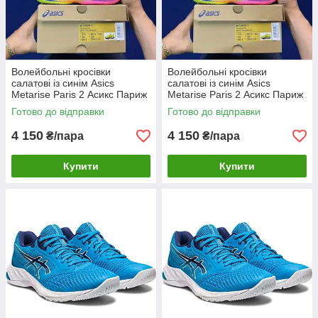
Волейбольні кросівки
Волейбольні кросівки
салатові із синім Asics
салатові із синім Asics
Metarise Paris 2 Асикс Париж
Metarise Paris 2 Асикс Париж
Yellow/Blue Eur36-47 чоловічі
Yellow/Blue Eur36-47 чоловічі
Готово до відправки
Готово до відправки
жіночі 45
жіночі
4 150
4 150
₴/пара
₴/пара
Купити
Купити