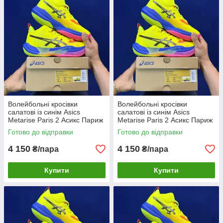
Волейбольні кросівки
Волейбольні кросівки
салатові із синім Asics
салатові із синім Asics
Metarise Paris 2 Асикс Париж
Metarise Paris 2 Асикс Париж
Yellow/Blue Eur36-47 чоловічі
Yellow/Blue Eur36-47 чоловічі
Готово до відправки
Готово до відправки
жіночі 41.5
жіночі 42
4 150
4 150
₴/пара
₴/пара
Купити
Купити