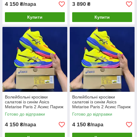
4 150
3 890
₴/пара
₴
Купити
Купити
Волейбольні кросівки
Волейбольні кросівки
салатові із синім Asics
салатові із синім Asics
Metarise Paris 2 Асикс Париж
Metarise Paris 2 Асикс Париж
Yellow/Blue Eur36-47 чоловічі
Yellow/Blue Eur36-47 чоловічі
Готово до відправки
Готово до відправки
жіночі 37.5
жіночі 38
4 150
4 150
₴/пара
₴/пара