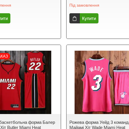
влення
Під замовлення
пити
Купити
АКАЗ
баскетбольна форма Балер
Рожева форма Уейд 3 команд
Хіт Butler Miami Heat
Майамі Хіт Wade Miami Heat