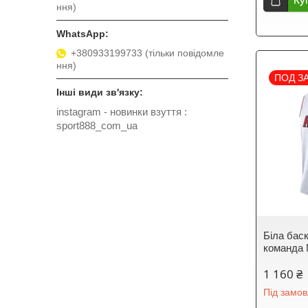
ння)
+380933199733 (тільки повідомле
ння)
ПОД З
instagram - новинки взуття
sport888_com_ua
Біла бас
команда М
1 160 ₴
Під замо