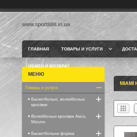
www.sport888.in.ua
ГЛАВНАЯ
ТОВАРЫ И УСЛУГИ
ДОСТА
ОБМЕН И ВОЗВРАТ
MIAMI
Товары и услуги
Баскетбольні, волейбольні
кросівки
Волейбольні кросівки Asics,
Mizuno
Баскетбольна форма