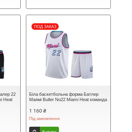
ПОД ЗАКАЗ
алер 22
Біла баскетбольна форма Батлер
i Heat
Маямі Butler No22 Miami Heat команда
1 160 ₴
Під замовлення
Купити