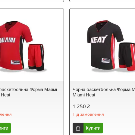
баскетбольна Форма Маямі
Чорна баскетбольна Форма М
 Heat
Miami Heat
1 250 ₴
влення
Під замовлення
пити
Купити