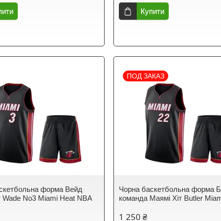
пити
Купити
ПОД ЗАКАЗ
скетбольна форма Вейд
Чорна баскетбольна форма 
т Wade No3 Miami Heat NBA
команда Маямі Хіт Butler Miam
1 250 ₴