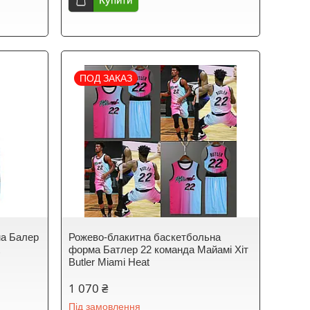
ПОД ЗАКАЗ
ма Балер
Рожево-блакитна баскетбольна
t
форма Батлер 22 команда Майамі Хіт
Butler Miami Heat
1 070 ₴
Під замовлення