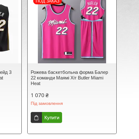
ПОД ЗАКАЗ
ейд 3
Рожева баскетбольна форма Балер
at
22 команди Маямі Хіт Butler Miami
Heat
1 070 ₴
Під замовлення
Купити