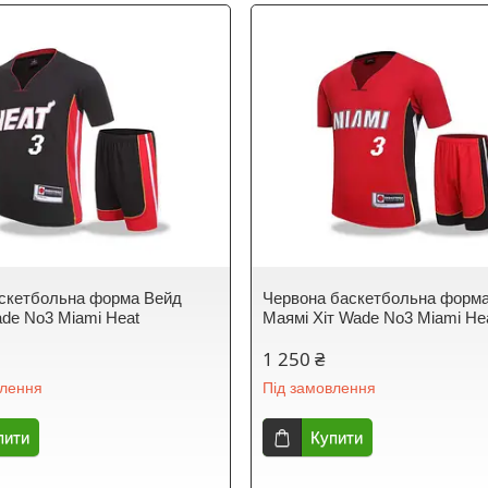
скетбольна форма Вейд
Червона баскетбольна форм
de No3 Miami Heat
Маямі Хіт Wade No3 Miami He
1 250 ₴
влення
Під замовлення
пити
Купити