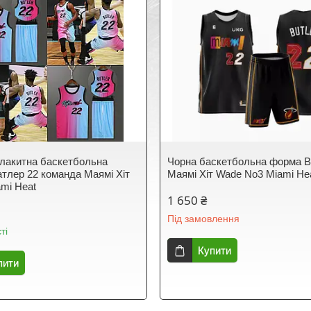
лакитна баскетбольна
Чорна баскетбольна форма В
тлер 22 команда Маямі Хіт
Маямі Хіт Wade No3 Miami He
ami Heat
1 650 ₴
Під замовлення
ті
Купити
пити