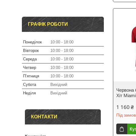
ГРАФІК РОБОТИ
Понеділок
10:00
18:00
Вівторок
10:00
18:00
Середа
10:00
18:00
Четвер
10:00
18:00
Пʼятниця
10:00
18:00
Субота
Вихідний
Червона 
Неділя
Вихідний
Хіт Miami
1 160 ₴
Під замо
КОНТАКТИ
Ку