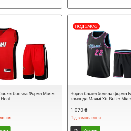
ПОД ЗАКАЗ
баскетбольна Форма Маямі
Чорна баскетбольна форма Б
 Heat
команда Маямі Хіт Butler Miam
1 070 ₴
влення
Під замовлення
пити
Купити