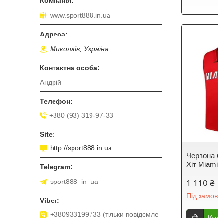
www.sport888.in.ua
Миколаїв, Україна
Андрій
+380 (93) 319-97-33
http://sport888.in.ua
Червона 
Хіт Miami
1 110 ₴
sport888_in_ua
Під замо
+380933199733 (тільки повідомле
Ку