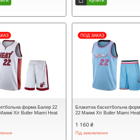
АКАЗ
ПОД ЗАКАЗ
кетбольна форма Балер 22
Блакитна баскетбольна фор
аямі Хіт Butler Miami Heat
22 Маямі Хіт Butler Miami Hea
1 160 ₴
влення
Під замовлення