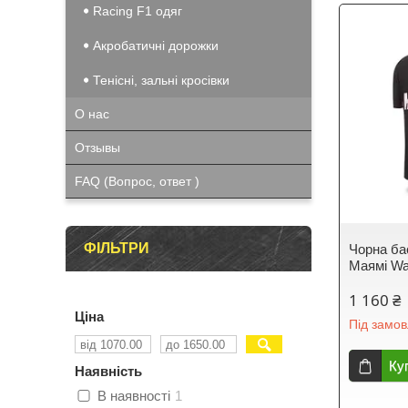
Racing F1 одяг
Акробатичні дорожки
Тенісні, зальні кросівки
О нас
Отзывы
FAQ (Вопрос, ответ )
ФІЛЬТРИ
Чорна ба
Маямі Wa
1 160 ₴
Ціна
Під замо
Ку
Наявність
В наявності
1