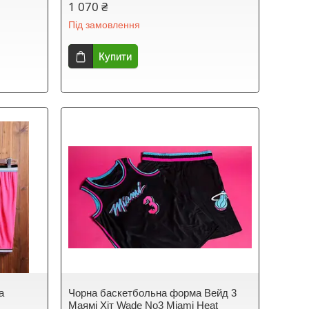
1 070 ₴
Під замовлення
Купити
а
Чорна баскетбольна форма Вейд 3
Маямі Хіт Wade No3 Miami Heat