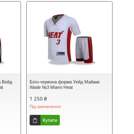
а Вейд
Біло-червона форма Уейд Майамі
at
Wade №3 Miami Heat
1 250 ₴
Під замовлення
Купити