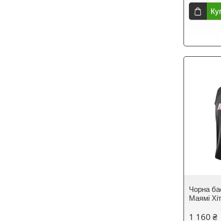
Ку
Чорна ба
Маямі Хі
1 160 ₴