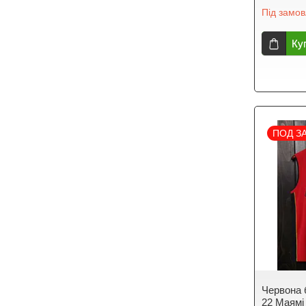
Під замо
Ку
ПОД З
Червона 
22 Маямі 