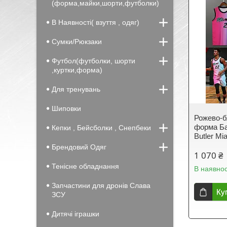
(форма,майки,шорти,футболки)
В Наявності( взуття , одяг)
Сумки/Рюкзаки
Футбол(футболки, шорти
,куртки,форма)
Для тренувань
Шиповки
Рожево-б
форма Ба
Кепки , Бейсболки , Снепбеки
Butler Mi
Брендовий Одяг
1 070 ₴
Тенісне обладнання
В наявнос
Запчастини для дронів Cлава
Ку
ЗCУ
Дитячі іграшки