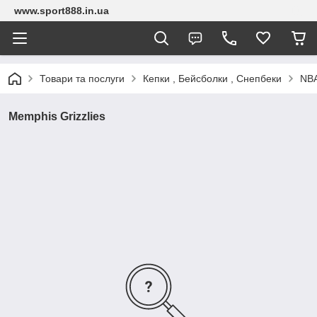
www.sport888.in.ua
Товари та послуги
Кепки , Бейсболки , Снепбеки
NBA
Memphis Grizzlies