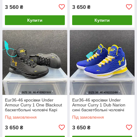
3 560
3 650
₴
₴
Купити
Купити
Eur36-46 кросівки Under
Eur36-46 кросівки Under
Armour Curry 1 One Blackout
Armour Curry 1 Dub Narion
баскетбольні чоловічі Карі
сині баскетбольні чоловічі
Карі
Під замовлення
Під замовлення
3 650
3 650
₴
₴