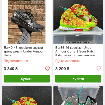
Eur40-45 кросівкої звужки
Eur36-46 кросівки Under
тренувальні Under Armour
Armour Curry 1 Sour Patch
Rock
Kids баскетбольні чоловічі
жіночі Карі Жіноча, дитяча
Під замовлення
Під замовлення
(Eur36-39)
3 340
3 290
₴
₴
Купити
Купити