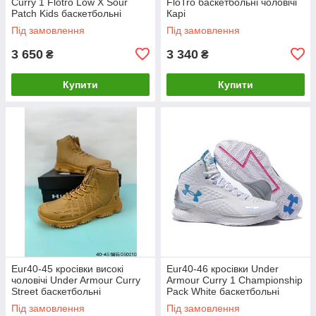
Curry 1 Flotro Low X Sour
FloTro баскетбольні чоловічі
Patch Kids баскетбольні
Карі
чоловічі Карі
Під замовлення
Під замовлення
3 650
3 340
₴
₴
Купити
Купити
Eur40-45 кросівки високі
Eur40-46 кросівки Under
чоловічі Under Armour Curry
Armour Curry 1 Championship
Street баскетбольні
Pack White баскетбольні
демісезоні жовті
чоловічі Карі
Під замовлення
Під замовлення