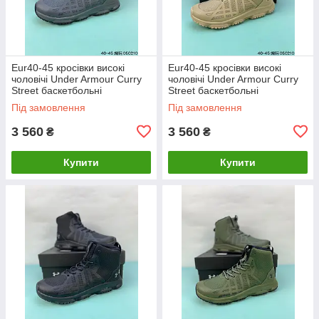
Eur40-45 кросівки високі
Eur40-45 кросівки високі
чоловічі Under Armour Curry
чоловічі Under Armour Curry
Street баскетбольні
Street баскетбольні
демісезонні
демісезонні бежеві
Під замовлення
Під замовлення
3 560
3 560
₴
₴
Купити
Купити