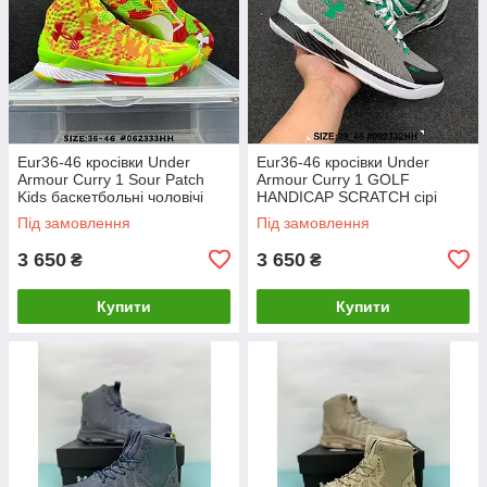
Eur36-46 кросівки Under
Eur36-46 кросівки Under
Armour Curry 1 Sour Patch
Armour Curry 1 GOLF
Kids баскетбольні чоловічі
HANDICAP SCRATCH сірі
жіночі Карі
баскетбольні чоловічі Карі
Під замовлення
Під замовлення
3 650
3 650
₴
₴
Купити
Купити