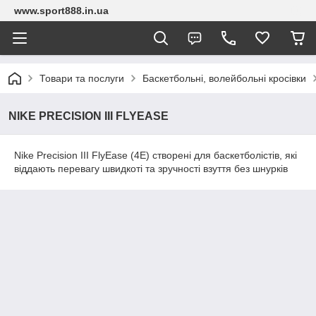
www.sport888.in.ua
Товари та послуги
Баскетбольні, волейбольні кросівки
NIKE PRECISION III FLYEASE
Nike Precision III FlyEase (4E) створені для баскетболістів, які
віддають перевагу швидкоті та зручності взуття без шнурків