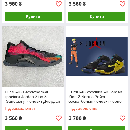
3 560
3 560
₴
₴
Купити
Купити
Eur36-46 Баскетбольні
Eur40-46 кросівки Air Jordan
кросівки Jordan Zion 3
Zion 2 Naruto Зайон
"Sanctuary" чоловічі Джордан
баскетбольні чоловічі чорно
DR0675-001
сині з жовтим
Під замовлення
Під замовлення
3 560
3 780
₴
₴