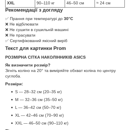
XXL
90–110 кг
46–50 см
≈ 24 см
Рекомендації з догляду
✅ Прання при температурі до
30°C
❌ Не відбілювати
❌ Не сушити в сушильній машині
❌ Не прасувати
✅ Сертифікований якісний виріб
Текст для картинки Prom
РОЗМІРНА СІТКА НАКОЛІННИКІВ ASICS
Як визначити розмір?
Зігніть коліно на 20° та виміряйте обхват коліна по центру
суглоба.
Розміри:
S — 28–32 см (20–35 кг)
M — 32–36 см (35–50 кг)
L — 36–42 см (50–70 кг)
XL — 42–46 см (70–90 кг)
XXL — 46–50 см (90–110 кг)