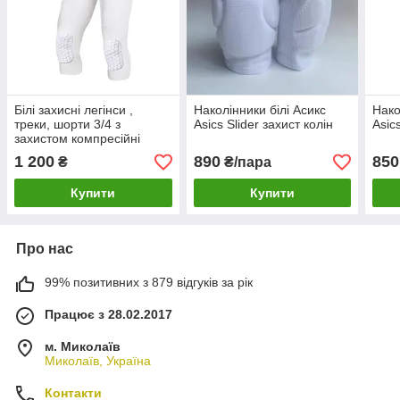
Білі захисні легінси ,
Наколінники білі Асикс
Нако
треки, шорти 3/4 з
Asics Slider захист колін
Asic
захистом компресійні
1 200
890
850
₴
₴/пара
Купити
Купити
Про нас
99% позитивних з 879 відгуків за рік
Працює з 28.02.2017
м. Миколаїв
Миколаїв, Україна
Контакти