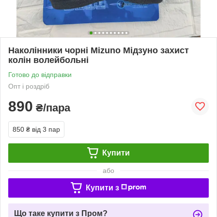
Наколінники чорні Mizuno Мідзуно захист
колін волейбольні
Готово до відправки
Опт і роздріб
890
₴/пара
850 ₴
від 3 пар
Купити
або
Купити з
Що таке купити з Пром?