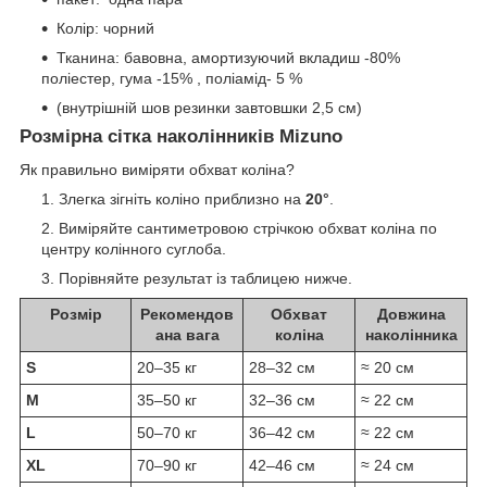
Колір: чорний
Тканина: бавовна, амортизуючий вкладиш -80%
поліестер, гума -15% , поліамід- 5 %
(внутрішній шов резинки завтовшки 2,5 см)
Розмірна сітка наколінників Mizuno
Як правильно виміряти обхват коліна?
Злегка зігніть коліно приблизно на
20°
.
Виміряйте сантиметровою стрічкою обхват коліна по
центру колінного суглоба.
Порівняйте результат із таблицею нижче.
Розмір
Рекомендов
Обхват
Довжина
ана вага
коліна
наколінника
S
20–35 кг
28–32 см
≈ 20 см
M
35–50 кг
32–36 см
≈ 22 см
L
50–70 кг
36–42 см
≈ 22 см
XL
70–90 кг
42–46 см
≈ 24 см