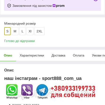
Замовлення під захистом
Міжнародний розмір
S
M
L
Xl
2XL
Готово до відправки
Опис
Характеристики
Доставка
Оплата
Умови п
Опис
наш інстаграм - sport888_com_ua
пакет: одна пара