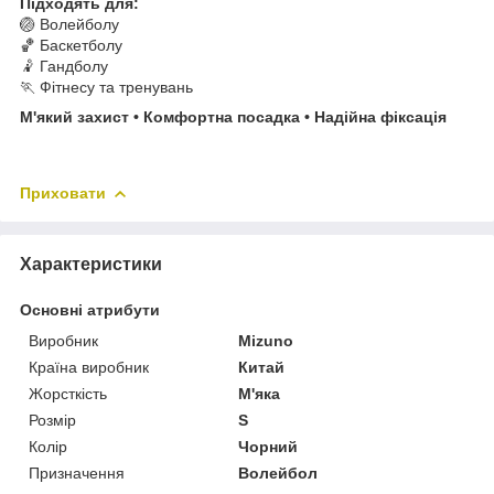
Підходять для:
🏐 Волейболу
🏀 Баскетболу
🤾 Гандболу
🏃 Фітнесу та тренувань
М'який захист • Комфортна посадка • Надійна фіксація
Приховати
Характеристики
Основні атрибути
Виробник
Mizuno
Країна виробник
Китай
Жорсткість
М'яка
Розмір
S
Колір
Чорний
Призначення
Волейбол