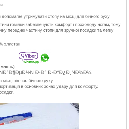
ки
допомагає утримувати стопу на місці для бічного руху
астини гомілки забезпечують комфорт і прохолоду ногам, тому
чну передню частину стопи для зручної посадки та легку
5 % эластан
домлень)
ісці під час бічного руху.
мортизація в основних зонах удару для комфорту.
осадки.