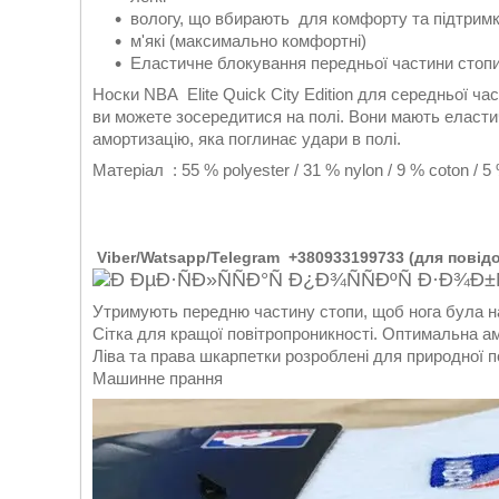
вологу, що вбирають для комфорту та підтрим
м'які (максимально комфортні)
Еластичне блокування передньої частини стопи 
Носки NBA Elite Quick City Edition для середньої ч
ви можете зосередитися на полі. Вони мають еласти
амортизацію, яка поглинає удари в полі.
Матеріал : 55 % polyester / 31 % nylon / 9 % coton / 
Viber/Watsapp/Telegram +380933199733 (для пові
Утримують передню частину стопи, щоб нога була на м
Сітка для кращої повітропроникності. Оптимальна а
Ліва та права шкарпетки розроблені для природної п
Машинне прання