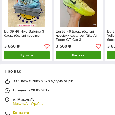
Eur39-46 Nike Sabrina 3
Eur36-46 Баскетбольні
Eur3
баскетбольні кросівки
кросівки салатові Nike Air
Yell
Zoom GT Cut 3
баск
3 650
3 560
3 6
₴
₴
Купити
Купити
Про нас
99% позитивних з 878 відгуків за рік
Працює з 28.02.2017
м. Миколаїв
Миколаїв, Україна
Контакти