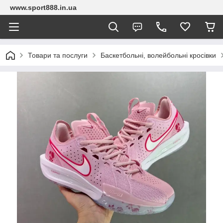
www.sport888.in.ua
Товари та послуги
Баскетбольні, волейбольні кросівки