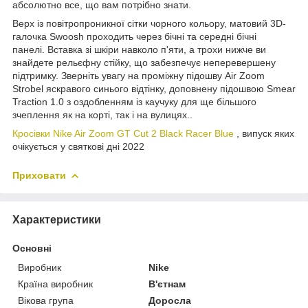
абсолютно все, що вам потрібно знати.
Верх із повітропроникної сітки чорного кольору, матовий 3D-
галочка Swoosh проходить через бічні та середні бічні
панелі. Вставка зі шкіри навколо п'яти, а трохи нижче ви
знайдете рельєфну стійку, що забезпечує неперевершену
підтримку. Зверніть увагу на проміжну підошву Air Zoom
Strobel яскравого синього відтінку, доповнену підошвою Smear
Traction 1.0 з оздобленням із каучуку для ще більшого
зчеплення як на корті, так і на вулицях..
Кросівки Nike Air Zoom GT Cut 2 Black Racer Blue
, випуск яких
очікується у святкові дні 2022
Приховати
Характеристики
Основні
Виробник
Nike
Країна виробник
В'єтнам
Вікова група
Доросла