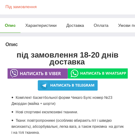
Під замовлення
Опис
Характеристики
Доставка
Оплата
Умови п
Опис
під замовлення 18-20 днів
доставка
Комплект баскетбольної форми Чикаго Булc номер №23
Джордан (майка + шорти)
Нові спортивні ексклюзивні тканини.
Ткани: повітропроникні (особливо вбирають піт і швидко
висихають), абсорбувальні, легка вага, а також приємна на дотик
і на тілі тканина.