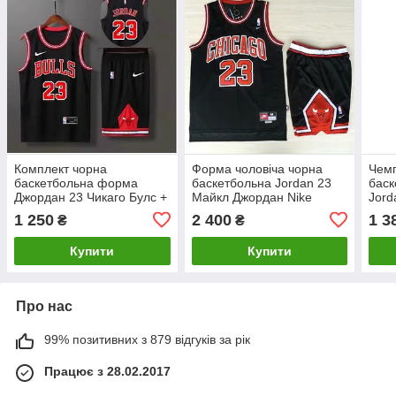
Комплект чорна
Форма чоловіча чорна
Чемп
баскетбольна форма
баскетбольна Jordan 23
баск
Джордан 23 Чикаго Булс +
Майкл Джордан Nike
Jord
логотипи Jordan Chicago
Chicago Bulls NBA
кома
1 250
2 400
1 3
₴
₴
Bulls
фіна
Купити
Купити
Про нас
99% позитивних з 879 відгуків за рік
Працює з 28.02.2017