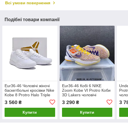
Всі умови повернення
Подібні товари компанії
Eur36-46 Чоловічі жіночі
Eur36-46 Кобі 6 NIKE
Unde
баскетбольні кросівки Nike
Zoom Kobe VI Protro Коби
Prot
Kobe 8 Protro Halo Triple
3D Lakers чоловічі
чоло
White
баскетбольні кросівки
крос
3 560
3 290
3 7
₴
₴
Купити
Купити